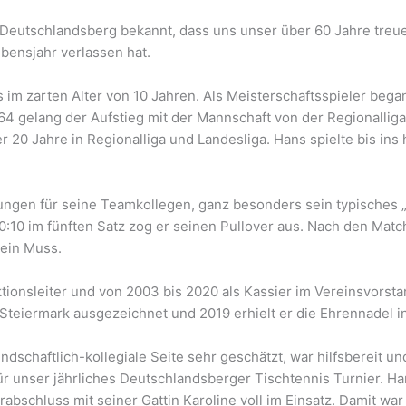
is Deutschlandsberg bekannt, dass uns unser über 60 Jahre treue
bensjahr verlassen hat.
s im zarten Alter von 10 Jahren. Als Meisterschaftsspieler be
64 gelang der Aufstieg mit der Mannschaft von der Regionalliga
er 20 Jahre in Regionalliga und Landesliga. Hans spielte bis in
gen für seine Teamkollegen, ganz besonders sein typisches „T
10:10 im fünften Satz zog er seinen Pullover aus. Nach den M
 ein Muss.
tionsleiter und von 2003 bis 2020 als Kassier im Vereinsvorsta
teiermark ausgezeichnet und 2019 erhielt er die Ehrennadel in
dschaftlich-kollegiale Seite sehr geschätzt, war hilfsbereit und
r unser jährliches Deutschlandsberger Tischtennis Turnier. H
bschluss mit seiner Gattin Karoline voll im Einsatz. Damit war