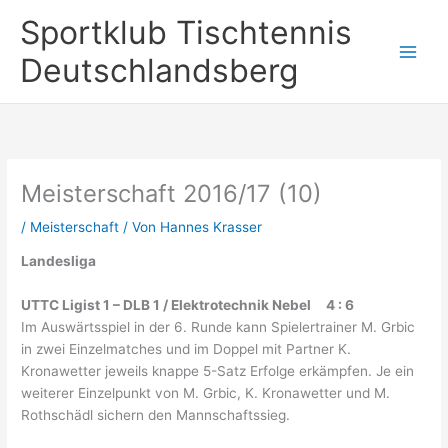
Zum
Sportklub Tischtennis
Inhalt
springen
Deutschlandsberg
Meisterschaft 2016/17 (10)
/
Meisterschaft
/ Von
Hannes Krasser
Landesliga
UTTC Ligist 1 – DLB 1 / Elektrotechnik Nebel 4 : 6
Im Auswärtsspiel in der 6. Runde kann Spielertrainer M. Grbic
in zwei Einzelmatches und im Doppel mit Partner K.
Kronawetter jeweils knappe 5-Satz Erfolge erkämpfen. Je ein
weiterer Einzelpunkt von M. Grbic, K. Kronawetter und M.
Rothschädl sichern den Mannschaftssieg.