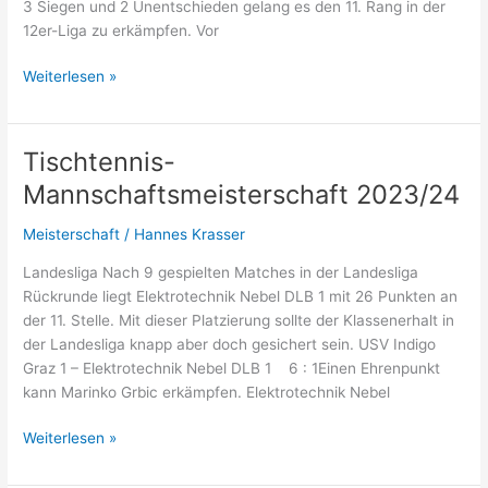
3 Siegen und 2 Unentschieden gelang es den 11. Rang in der
12er-Liga zu erkämpfen. Vor
Tischtennis-
Weiterlesen »
Mannschaftsmeisterschaft
2023/24
Tischtennis-
Mannschaftsmeisterschaft 2023/24
Meisterschaft
/
Hannes Krasser
Landesliga Nach 9 gespielten Matches in der Landesliga
Rückrunde liegt Elektrotechnik Nebel DLB 1 mit 26 Punkten an
der 11. Stelle. Mit dieser Platzierung sollte der Klassenerhalt in
der Landesliga knapp aber doch gesichert sein. USV Indigo
Graz 1 – Elektrotechnik Nebel DLB 1 6 : 1Einen Ehrenpunkt
kann Marinko Grbic erkämpfen. Elektrotechnik Nebel
Tischtennis-
Weiterlesen »
Mannschaftsmeisterschaft
2023/24