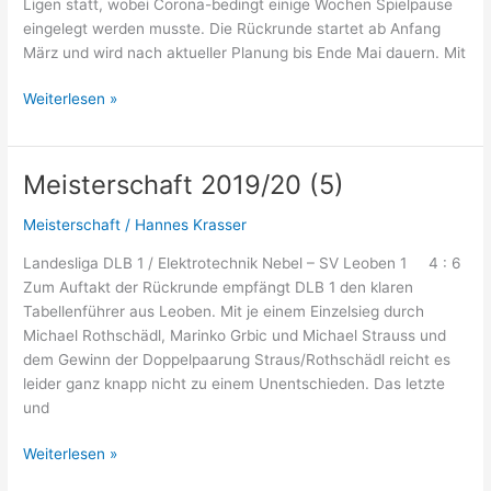
Ligen statt, wobei Corona-bedingt einige Wochen Spielpause
eingelegt werden musste. Die Rückrunde startet ab Anfang
März und wird nach aktueller Planung bis Ende Mai dauern. Mit
Tischtennis-
Weiterlesen »
Mannschaftsmeisterschaft
2021/22
Meisterschaft 2019/20 (5)
Meisterschaft
/
Hannes Krasser
Landesliga DLB 1 / Elektrotechnik Nebel – SV Leoben 1 4 : 6
Zum Auftakt der Rückrunde empfängt DLB 1 den klaren
Tabellenführer aus Leoben. Mit je einem Einzelsieg durch
Michael Rothschädl, Marinko Grbic und Michael Strauss und
dem Gewinn der Doppelpaarung Straus/Rothschädl reicht es
leider ganz knapp nicht zu einem Unentschieden. Das letzte
und
Meisterschaft
Weiterlesen »
2019/20