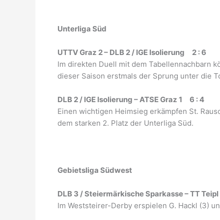
Unterliga Süd
UTTV Graz 2 – DLB 2 / IGE Isolierung 2 : 6
Im direkten Duell mit dem Tabellennachbarn kö
dieser Saison erstmals der Sprung unter die T
DLB 2 / IGE Isolierung – ATSE Graz 1 6 : 4
Einen wichtigen Heimsieg erkämpfen St. Rausch
dem starken 2. Platz der Unterliga Süd.
Gebietsliga Südwest
DLB 3 / Steiermärkische Sparkasse – TT Teipl
Im Weststeirer-Derby erspielen G. Hackl (3) un