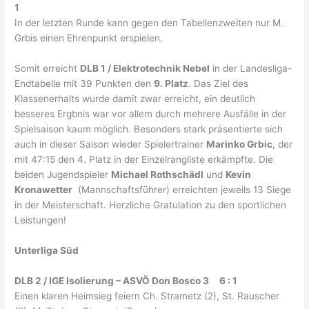
1
In der letzten Runde kann gegen den Tabellenzweiten nur M.
Grbis einen Ehrenpunkt erspielen.
Somit erreicht
DLB 1 / Elektrotechnik Nebel
in der Landesliga-
Endtabelle mit 39 Punkten den
9. Platz
. Das Ziel des
Klassenerhalts wurde damit zwar erreicht, ein deutlich
besseres Ergbnis war vor allem durch mehrere Ausfälle in der
Spielsaison kaum möglich. Besonders stark präsentierte sich
auch in dieser Saison wieder Spielertrainer
Marinko Grbic
, der
mit 47:15 den 4. Platz in der Einzelrangliste erkämpfte. Die
beiden Jugendspieler
Michael Rothschädl
und
Kevin
Kronawetter
(Mannschaftsführer) erreichten jeweils 13 Siege
in der Meisterschaft. Herzliche Gratulation zu den sportlichen
Leistungen!
Unterliga Süd
DLB 2 / IGE Isolierung – ASVÖ Don Bosco 3 6 : 1
Einen klaren Heimsieg feiern Ch. Strametz (2), St. Rauscher