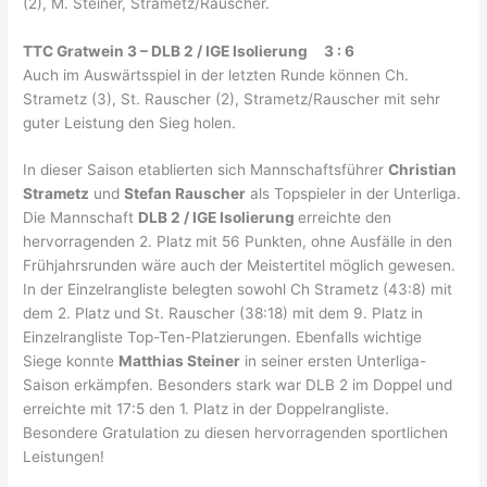
(2), M. Steiner, Strametz/Rauscher.
TTC Gratwein 3 – DLB 2 / IGE Isolierung 3 : 6
Auch im Auswärtsspiel in der letzten Runde können Ch.
Strametz (3), St. Rauscher (2), Strametz/Rauscher mit sehr
guter Leistung den Sieg holen.
In dieser Saison etablierten sich Mannschaftsführer
Christian
Strametz
und
Stefan Rauscher
als Topspieler in der Unterliga.
Die Mannschaft
DLB 2 / IGE Isolierung
erreichte den
hervorragenden 2. Platz mit 56 Punkten, ohne Ausfälle in den
Frühjahrsrunden wäre auch der Meistertitel möglich gewesen.
In der Einzelrangliste belegten sowohl Ch Strametz (43:8) mit
dem 2. Platz und St. Rauscher (38:18) mit dem 9. Platz in
Einzelrangliste Top-Ten-Platzierungen. Ebenfalls wichtige
Siege konnte
Matthias Steiner
in seiner ersten Unterliga-
Saison erkämpfen. Besonders stark war DLB 2 im Doppel und
erreichte mit 17:5 den 1. Platz in der Doppelrangliste.
Besondere Gratulation zu diesen hervorragenden sportlichen
Leistungen!