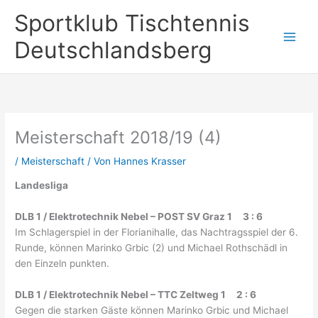
Zum
Sportklub Tischtennis
Inhalt
springen
Deutschlandsberg
Meisterschaft 2018/19 (4)
/
Meisterschaft
/ Von
Hannes Krasser
Landesliga
DLB 1 / Elektrotechnik Nebel – POST SV Graz 1 3 : 6
Im Schlagerspiel in der Florianihalle, das Nachtragsspiel der 6.
Runde, können Marinko Grbic (2) und Michael Rothschädl in
den Einzeln punkten.
DLB 1 / Elektrotechnik Nebel – TTC Zeltweg 1 2 : 6
Gegen die starken Gäste können Marinko Grbic und Michael