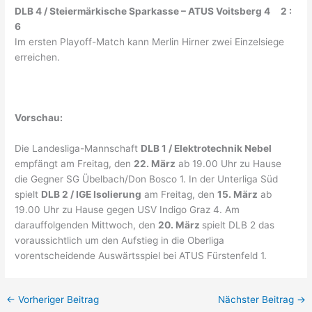
DLB 4 / Steiermärkische Sparkasse – ATUS Voitsberg 4 2 :
6
Im ersten Playoff-Match kann Merlin Hirner zwei Einzelsiege
erreichen.
Vorschau:
Die Landesliga-Mannschaft
DLB 1 / Elektrotechnik Nebel
empfängt am Freitag, den
22. März
ab 19.00 Uhr zu Hause
die Gegner SG Übelbach/Don Bosco 1. In der Unterliga Süd
spielt
DLB 2 / IGE Isolierung
am Freitag, den
15. März
ab
19.00 Uhr zu Hause gegen USV Indigo Graz 4. Am
darauffolgenden Mittwoch, den
20. März
spielt DLB 2 das
voraussichtlich um den Aufstieg in die Oberliga
vorentscheidende Auswärtsspiel bei ATUS Fürstenfeld 1.
←
Vorheriger Beitrag
Nächster Beitrag
→