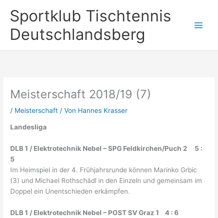
Zum
Sportklub Tischtennis
Inhalt
springen
Deutschlandsberg
Meisterschaft 2018/19 (7)
/
Meisterschaft
/ Von
Hannes Krasser
Landesliga
DLB 1 / Elektrotechnik Nebel – SPG Feldkirchen/Puch 2 5 :
5
Im Heimspiel in der 4. Frühjahrsrunde können Marinko Grbic
(3) und Michael Rothschädl in den Einzeln und gemeinsam im
Doppel ein Unentschieden erkämpfen.
DLB 1 / Elektrotechnik Nebel – POST SV Graz 1 4 : 6