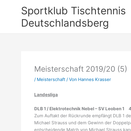
Zum
Sportklub Tischtennis
Inhalt
springen
Deutschlandsberg
Meisterschaft 2019/20 (5)
/
Meisterschaft
/ Von
Hannes Krasser
Landesliga
DLB 1 / Elektrotechnik Nebel – SV Leoben 1 4 
Zum Auftakt der Rückrunde empfängt DLB 1 den
Michael Strauss und dem Gewinn der Doppelpaa
entscheidende Match von Michael Strauss kann