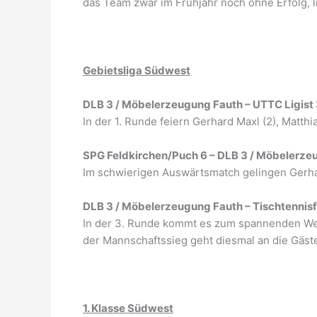
das Team zwar im Frühjahr noch ohne Erfolg, li
Gebietsliga Südwest
DLB 3 / Möbelerzeugung Fauth – UTTC Ligist 
In der 1. Runde feiern Gerhard Maxl (2), Matth
SPG Feldkirchen/Puch 6 – DLB 3 / Möbelerze
Im schwierigen Auswärtsmatch gelingen Gerha
DLB 3 / Möbelerzeugung Fauth – Tischtennisfr
In der 3. Runde kommt es zum spannenden Wests
der Mannschaftssieg geht diesmal an die Gäste
1. Klasse Südwest