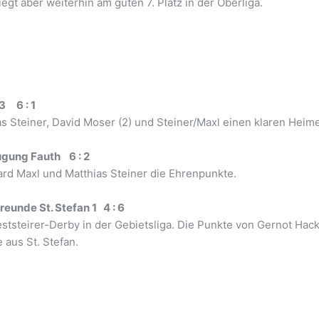
egt aber weiterhin am guten 7. Platz in der Oberliga.
3 6 : 1
ias Steiner, David Moser (2) und Steiner/Maxl einen klaren Heime
ugung Fauth 6 : 2
rd Maxl und Matthias Steiner die Ehrenpunkte.
eunde St. Stefan 1 4 : 6
teirer-Derby in der Gebietsliga. Die Punkte von Gernot Hackl 
 aus St. Stefan.