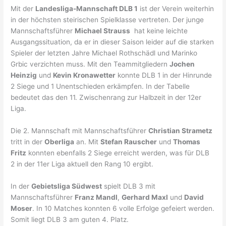
Mit der
Landesliga-Mannschaft DLB 1
ist der Verein weiterhin
in der höchsten steirischen Spielklasse vertreten. Der junge
Mannschaftsführer
Michael Strauss
hat keine leichte
Ausgangssituation, da er in dieser Saison leider auf die starken
Spieler der letzten Jahre Michael Rothschädl und Marinko
Grbic verzichten muss. Mit den Teammitgliedern
Jochen
Heinzig
und
Kevin Kronawetter
konnte DLB 1 in der Hinrunde
2 Siege und 1 Unentschieden erkämpfen. In der Tabelle
bedeutet das den 11. Zwischenrang zur Halbzeit in der 12er
Liga.
Die 2. Mannschaft mit Mannschaftsführer
Christian Strametz
tritt in der
Oberliga
an. Mit
Stefan Rauscher
und
Thomas
Fritz
konnten ebenfalls 2 Siege erreicht werden, was für DLB
2 in der 11er Liga aktuell den Rang 10 ergibt.
In der
Gebietsliga Südwest
spielt DLB 3 mit
Mannschaftsführer
Franz Mandl
,
Gerhard Maxl
und
David
Moser
. In 10 Matches konnten 6 volle Erfolge gefeiert werden.
Somit liegt DLB 3 am guten 4. Platz.