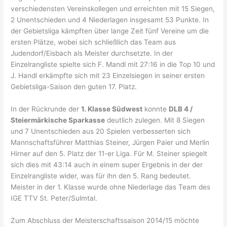
verschiedensten Vereinskollegen und erreichten mit 15 Siegen,
2 Unentschieden und 4 Niederlagen insgesamt 53 Punkte. In
der Gebietsliga kämpften über lange Zeit fünf Vereine um die
ersten Plätze, wobei sich schließlich das Team aus
Judendorf/Eisbach als Meister durchsetzte. In der
Einzelrangliste spielte sich F. Mandl mit 27:16 in die Top 10 und
J. Handl erkämpfte sich mit 23 Einzelsiegen in seiner ersten
Gebietsliga-Saison den guten 17. Platz.
In der Rückrunde der
1. Klasse Südwest
konnte
DLB 4 /
Steiermärkische Sparkasse
deutlich zulegen. Mit 8 Siegen
und 7 Unentschieden aus 20 Spielen verbesserten sich
Mannschaftsführer Matthias Steiner, Jürgen Paier und Merlin
Hirner auf den 5. Platz der 11-er Liga. Für M. Steiner spiegelt
sich dies mit 43:14 auch in einem super Ergebnis in der der
Einzelrangliste wider, was für ihn den 5. Rang bedeutet.
Meister in der 1. Klasse wurde ohne Niederlage das Team des
IGE TTV St. Peter/Sulmtal.
Zum Abschluss der Meisterschaftssaison 2014/15 möchte