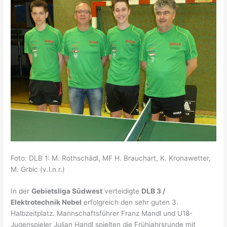
Foto: DLB 1: M. Rothschädl, MF H. Brauchart, K. Kronawetter,
M. Grbic (v.l.n.r.)
In der
Gebietsliga Südwest
verteidigte
DLB 3 /
Elektrotechnik Nebel
erfolgreich den sehr guten 3.
Halbzeitplatz. Mannschaftsführer Franz Mandl und U18-
Jugenspieler Julian Handl spielten die Frühjahrsrunde mit