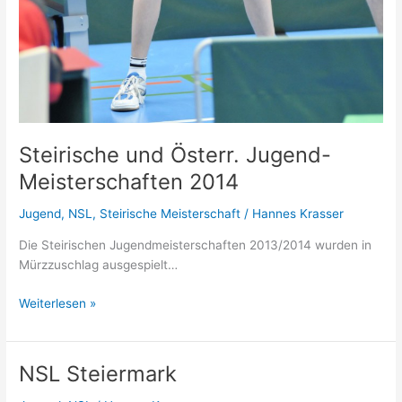
Steirische und Österr. Jugend-
Meisterschaften 2014
Jugend
,
NSL
,
Steirische Meisterschaft
/
Hannes Krasser
Die Steirischen Jugendmeisterschaften 2013/2014 wurden in
Mürzzuschlag ausgespielt…
Steirische
Weiterlesen »
und
Österr.
Jugend-
NSL Steiermark
Meisterschaften
2014