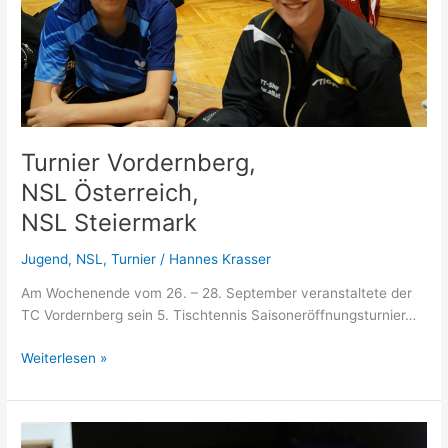
Turnier Vordernberg,
NSL Österreich,
NSL Steiermark
Jugend
,
NSL
,
Turnier
/
Hannes Krasser
Am Wochenende vom 26. – 28. September veranstaltete der
TC Vordernberg sein 5. Tischtennis Saisoneröffnungsturnier…
Turnier
Weiterlesen »
Vordernberg,
NSL
Österreich,
NSL