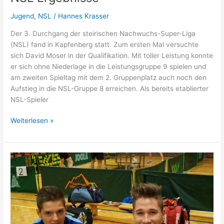
Jugend
,
NSL
/
Hannes Krasser
Der 3. Durchgang der steirischen Nachwuchs-Super-Liga
(NSL) fand in Kapfenberg statt. Zum ersten Mal versuchte
sich David Moser in der Qualifikation. Mit toller Leistung konnte
er sich ohne Niederlage in die Leistungsgruppe 9 spielen und
am zweiten Spieltag mit dem 2. Gruppenplatz auch noch den
Aufstieg in die NSL-Gruppe 8 erreichen. Als bereits etablierter
NSL-Spieler
NSL
Weiterlesen »
Ergebnisse