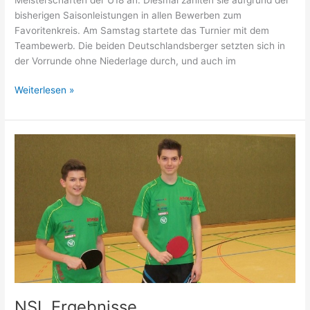
bisherigen Saisonleistungen in allen Bewerben zum
Favoritenkreis. Am Samstag startete das Turnier mit dem
Teambewerb. Die beiden Deutschlandsberger setzten sich in
der Vorrunde ohne Niederlage durch, und auch im
2x
Weiterlesen »
U18
Vizemeister
Steirische
Meisterschaft
NSL Ergebnisse