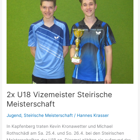
(5)
2x U18 Vizemeister Steirische
Meisterschaft
Jugend
,
Steirische Meisterschaft
/
Hannes Krasser
In Kapfenberg traten Kevin Kronawetter und Michael
Rothschädl am Sa. 25.4. und So. 26.4. bei den Steirischen
Meisterschaften der U18 an. Diesmal zählten sie aufgrund der