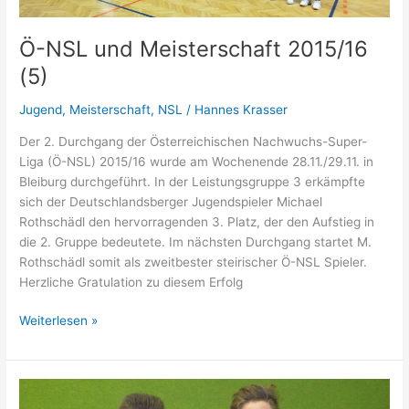
Ö-NSL und Meisterschaft 2015/16
(5)
Jugend
,
Meisterschaft
,
NSL
/
Hannes Krasser
Der 2. Durchgang der Österreichischen Nachwuchs-Super-
Liga (Ö-NSL) 2015/16 wurde am Wochenende 28.11./29.11. in
Bleiburg durchgeführt. In der Leistungsgruppe 3 erkämpfte
sich der Deutschlandsberger Jugendspieler Michael
Rothschädl den hervorragenden 3. Platz, der den Aufstieg in
die 2. Gruppe bedeutete. Im nächsten Durchgang startet M.
Rothschädl somit als zweitbester steirischer Ö-NSL Spieler.
Herzliche Gratulation zu diesem Erfolg
Ö-
Weiterlesen »
NSL
und
Meisterschaft
2015/16