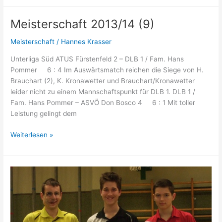
Meisterschaft 2013/14 (9)
Meisterschaft
/
Hannes Krasser
Unterliga Süd ATUS Fürstenfeld 2 – DLB 1 / Fam. Hans
Pommer 6 : 4 Im Auswärtsmatch reichen die Siege von H.
Brauchart (2), K. Kronawetter und Brauchart/Kronawetter
leider nicht zu einem Mannschaftspunkt für DLB 1. DLB 1 /
Fam. Hans Pommer – ASVÖ Don Bosco 4 6 : 1 Mit toller
Leistung gelingt dem
Meisterschaft
Weiterlesen »
2013/14
(9)