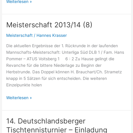
14.
Weiterlesen »
Deutschlandsberger
Tischtennisturnier
–
Meisterschaft 2013/14 (8)
Ankündigung
Meisterschaft
/
Hannes Krasser
Die aktuellen Ergebnisse der 1. Rückrunde in der laufenden
Mannschafts-Meisterschaft: Unterliga Süd DLB 1 / Fam. Hans
Pommer – ATUS Voitsberg 1 6 : 2 Zu Hause gelingt die
Revanche für die bittere Niederlage zu Beginn der
Herbstrunde. Das Doppel können H. Brauchart/Ch. Strametz
knapp in 5 Sätzen für sich entscheiden. Die weiteren
Einzelpunkte holen
Meisterschaft
Weiterlesen »
2013/14
(8)
14. Deutschlandsberger
Tischtennisturnier – Einladung