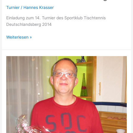
Turnier
/
Hannes Krasser
Einladung zum 14. Turnier des Sportklub Tischtennis
Deutschlandsberg 2014
14.
Weiterlesen »
Deutschlandsberger
Tischtennisturnier
–
Einladung