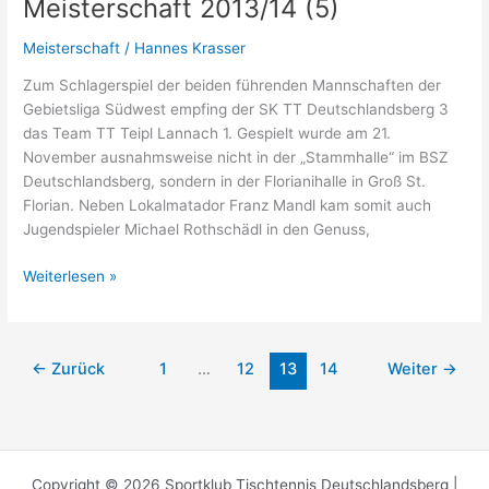
Meisterschaft 2013/14 (5)
Meisterschaft
/
Hannes Krasser
Zum Schlagerspiel der beiden führenden Mannschaften der
Gebietsliga Südwest empfing der SK TT Deutschlandsberg 3
das Team TT Teipl Lannach 1. Gespielt wurde am 21.
November ausnahmsweise nicht in der „Stammhalle“ im BSZ
Deutschlandsberg, sondern in der Florianihalle in Groß St.
Florian. Neben Lokalmatador Franz Mandl kam somit auch
Jugendspieler Michael Rothschädl in den Genuss,
Meisterschaft
Weiterlesen »
2013/14
(5)
←
Zurück
1
…
12
13
14
Weiter
→
Copyright © 2026 Sportklub Tischtennis Deutschlandsberg |