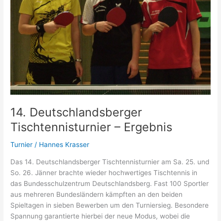
14. Deutschlandsberger
Tischtennisturnier – Ergebnis
Turnier
/
Hannes Krasser
Das 14. Deutschlandsberger Tischtennisturnier am Sa. 25. und
So. 26. Jänner brachte wieder hochwertiges Tischtennis in
das Bundesschulzentrum Deutschlandsberg. Fast 100 Sportler
aus mehreren Bundesländern kämpften an den beiden
Spieltagen in sieben Bewerben um den Turniersieg. Besondere
Spannung garantierte hierbei der neue Modus, wobei die